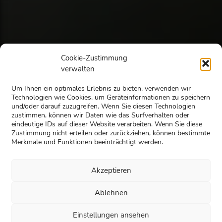
Cookie-Zustimmung
verwalten
Um Ihnen ein optimales Erlebnis zu bieten, verwenden wir
Technologien wie Cookies, um Geräteinformationen zu speichern
und/oder darauf zuzugreifen. Wenn Sie diesen Technologien
DAS GEHIRN VON DELFINEN
zustimmen, können wir Daten wie das Surfverhalten oder
LEA WUCHS JEDEN TAG
eindeutige IDs auf dieser Website verarbeiten. Wenn Sie diese
IST
FÜNF MAL GRÖSSER
ALS
Zustimmung nicht erteilen oder zurückziehen, können bestimmte
DAS DURCHSCHNITTLICHE
EIN BISSCHEN ÜBER
Merkmale und Funktionen beeinträchtigt werden.
GEHIRN VON TIEREN
SICH HINAUS
GLEICHER GRÖSSE.
Akzeptieren
GESCHICHTEN DIE
HOCHINTELLIGENTE
«
«
2
/
1
4
/
4
»
»
MUT MACHEN
Ablehnen
TIERE
alle Stories
Einstellungen ansehen