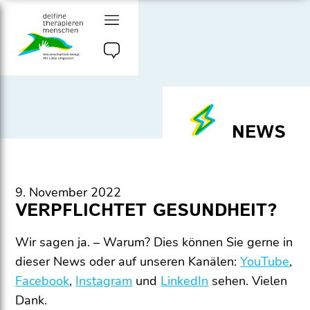
Zum
Inhalt
delfine therapieren
menschen e.v.
NEWS
9. November 2022
VERPFLICHTET GESUNDHEIT?
Wir sagen ja. – Warum? Dies können Sie gerne in
dieser News oder auf unseren Kanälen:
YouTube
,
Facebook
,
Instagram
und
LinkedIn
sehen. Vielen
Dank.